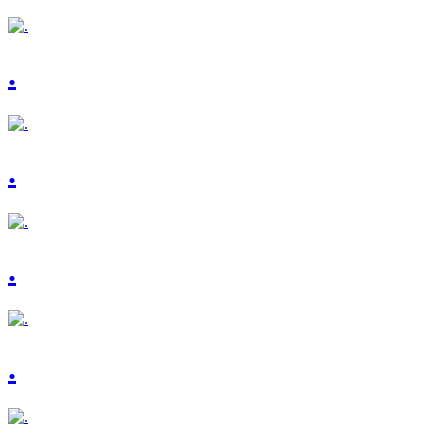
.
.
.
.