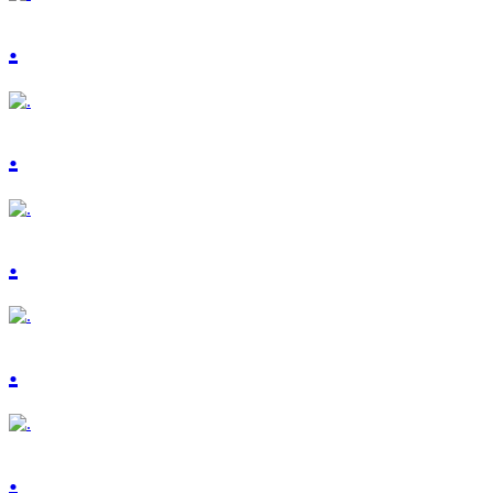
.
.
.
.
.