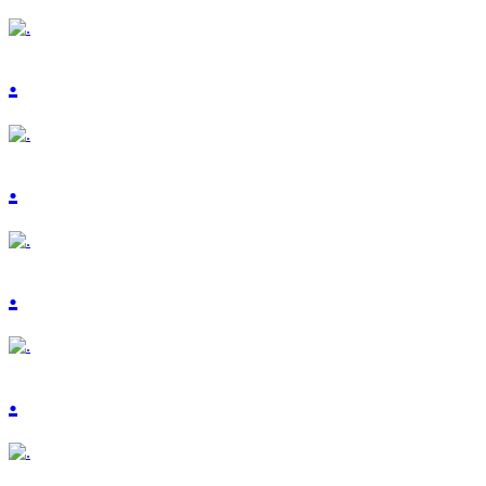
.
.
.
.