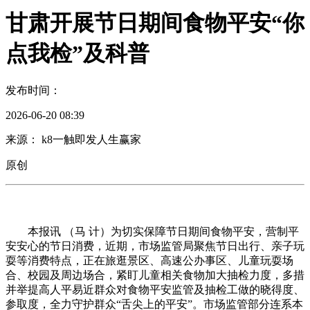
甘肃开展节日期间食物平安“你
点我检”及科普
发布时间：
2026-06-20 08:39
来源： k8一触即发人生赢家
原创
本报讯 （马 计）为切实保障节日期间食物平安，营制平
安安心的节日消费，近期，市场监管局聚焦节日出行、亲子玩
耍等消费特点，正在旅逛景区、高速公办事区、儿童玩耍场
合、校园及周边场合，紧盯儿童相关食物加大抽检力度，多措
并举提高人平易近群众对食物平安监管及抽检工做的晓得度、
参取度，全力守护群众“舌尖上的平安”。市场监管部分连系本