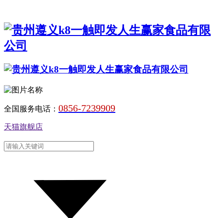
0856-7239909
全国服务电话：
天猫旗舰店