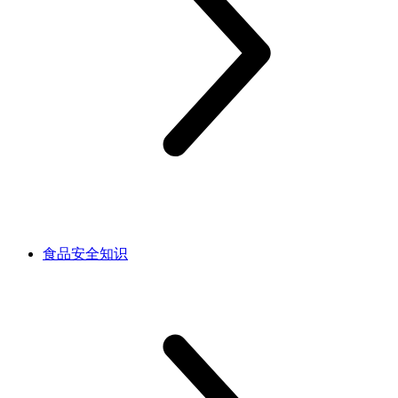
食品安全知识