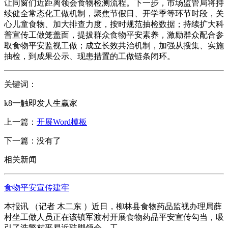
让同窗们近距离领会食物检测流程。下一步，市场监管局将持
续健全常态化工做机制，聚焦节假日、开学季等环节时段，关
心儿童食物、加大排查力度，按时规范抽检数据；持续扩大科
普宣传工做笼盖面，提拔群众食物平安素养，激励群众配合参
取食物平安监视工做；成立长效共治机制，加强从搜集、实施
抽检，到成果公示、现患措置的工做链条闭环。
关键词：
k8一触即发人生赢家
上一篇：
开展Word模板
下一篇：没有了
相关新闻
食物平安宣传建牢
本报讯 （记者 木二东 ）近日，柳林县食物药品监视办理局薛
村坐工做人员正在该镇军渡村开展食物药品平安宣传勾当，吸
引了浩繁村平易近驻脚领会。工...