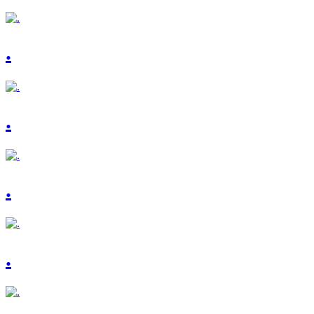
.
.
.
.