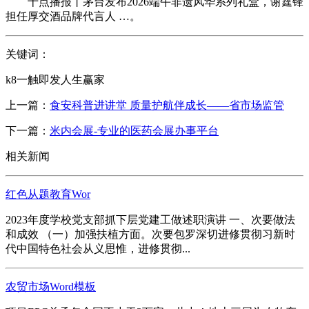
十点播报丨茅台发布2026端午非遗风华系列礼盒，谢霆锋
担任厚交酒品牌代言人 …。
关键词：
k8一触即发人生赢家
上一篇：
食安科普进讲堂 质量护航伴成长——省市场监管
下一篇：
米内会展-专业的医药会展办事平台
相关新闻
红色从题教育Wor
2023年度学校党支部抓下层党建工做述职演讲 一、次要做法
和成效 （一）加强扶植方面。次要包罗深切进修贯彻习新时
代中国特色社会从义思惟，进修贯彻...
农贸市场Word模板