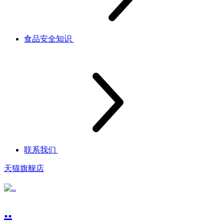
食品安全知识
联系我们
天猫旗舰店
..