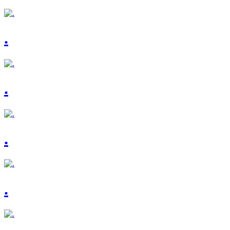
.
.
.
.