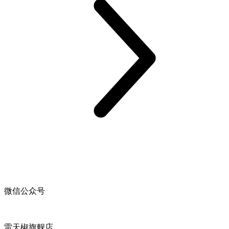
微信公众号
雷天椒旗舰店