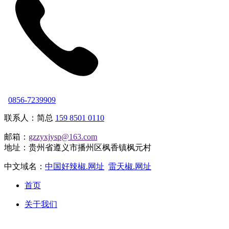
0856-7239909
联系人：简总
159 8501 0110
邮箱：
gzzyxjysp@163.com
地址：贵州省遵义市播州区枫香镇枫元村
中文域名：
中国好辣椒.网址
雷天椒.网址
首页
关于我们