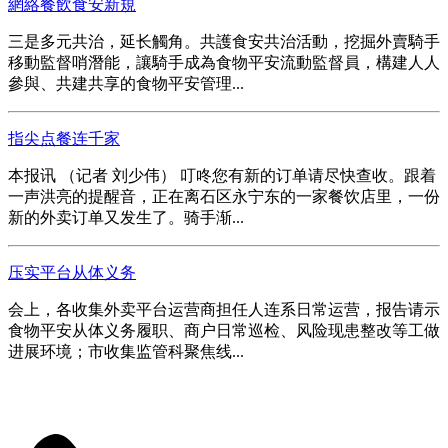
網絡餐飲食安新規
三是多元共治，延长觸角。共護食安共治活動，挖掘外賣騎手
移動監督哨潛能，讓騎手成為食物平安流動監督員，構建人人
參與、共建共享的食物平安管理...
指尖点餐连千家
本报讯 （记者 刘少伟） 叮咚您有新的订单请尽快查收。跟着
一声洪亮的提醒音，正在离石区永宁东的一家餐饮店里，一份
新的外卖订单又发生了。骑手渐...
压实平台从体义务
会上，各收集外卖平台运营商担任人连系日常运营，报告请示
食物平安从体义务履职、商户日常巡检、风险现患整改等工做
进展环境；市收集监管科聚焦线...