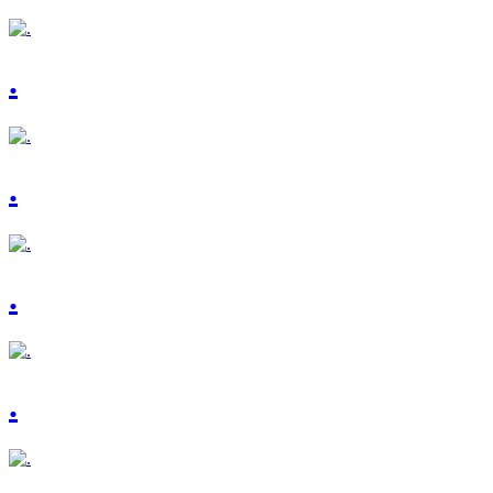
.
.
.
.