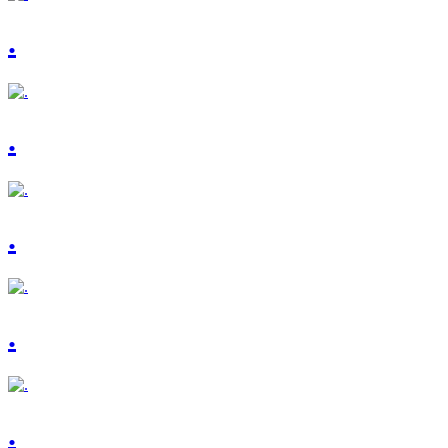
.
.
.
.
.