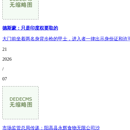
德斯蒙：只是印度权要取的
大门前坐着两名身背步枪的甲士，进入者一律出示身份证和许可
21
2026
/
07
市场监管总局传递：阳高县永辉食物无限公司沙