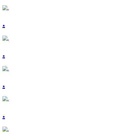
.
.
.
.