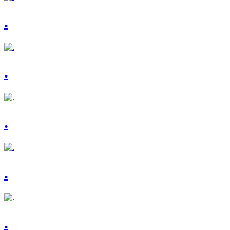
.
.
.
.
.