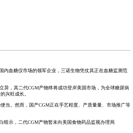
国内血糖仪市场的领军企业，三诺生物凭仗其正在血糖监测范
立异，其二代CGM产物终将成功登岸美国市场，为全球糖尿病
产的兴旺成长。
便当。然而，国产CGM正在手艺程度、产质量量、市场推广等
暗示，二代CGM产物暂未向美国食物药品监视办理局