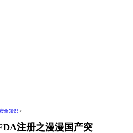
安全知识
>
FDA注册之漫漫国产突