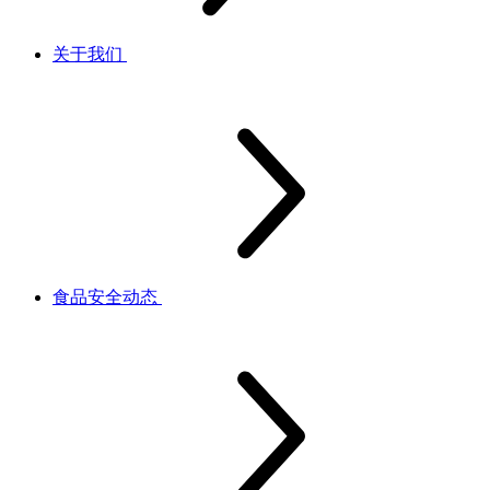
关于我们
食品安全动态