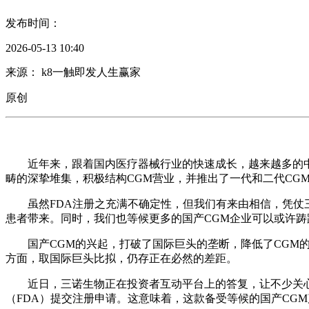
发布时间：
2026-05-13 10:40
来源： k8一触即发人生赢家
原创
近年来，跟着国内医疗器械行业的快速成长，越来越多的中国
畴的深挚堆集，积极结构CGM营业，并推出了一代和二代CG
虽然FDA注册之充满不确定性，但我们有来由相信，凭仗三
患者带来。同时，我们也等候更多的国产CGM企业可以或许踌
国产CGM的兴起，打破了国际巨头的垄断，降低了CGM的
方面，取国际巨头比拟，仍存正在必然的差距。
近日，三诺生物正在投资者互动平台上的答复，让不少关心其
（FDA）提交注册申请。这意味着，这款备受等候的国产CG