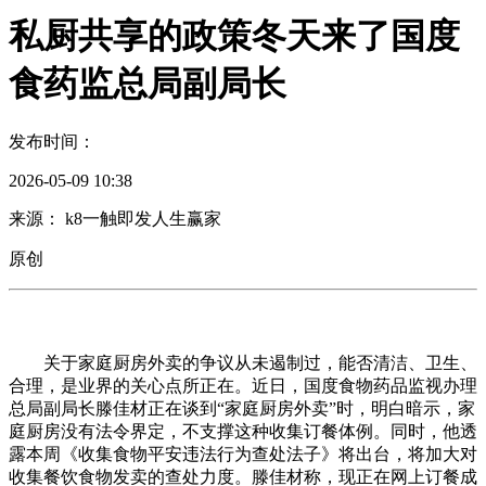
私厨共享的政策冬天来了国度
食药监总局副局长
发布时间：
2026-05-09 10:38
来源： k8一触即发人生赢家
原创
关于家庭厨房外卖的争议从未遏制过，能否清洁、卫生、
合理，是业界的关心点所正在。近日，国度食物药品监视办理
总局副局长滕佳材正在谈到“家庭厨房外卖”时，明白暗示，家
庭厨房没有法令界定，不支撑这种收集订餐体例。同时，他透
露本周《收集食物平安违法行为查处法子》将出台，将加大对
收集餐饮食物发卖的查处力度。滕佳材称，现正在网上订餐成