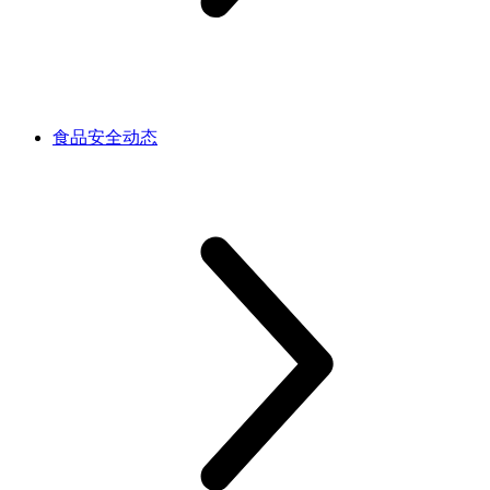
食品安全动态