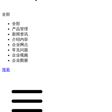
全部
全部
产品管理
新闻资讯
介绍内容
企业网点
常见问题
企业视频
企业图册
搜索