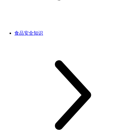
食品安全知识