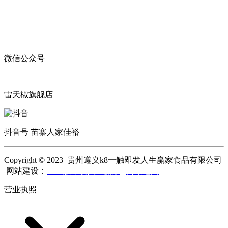
微信公众号
雷天椒旗舰店
抖音号 苗寨人家佳裕
Copyright © 2023 贵州遵义k8一触即发人生赢家食品有限公司
网站建设：
k8一触即发人生赢家
网站地图
营业执照