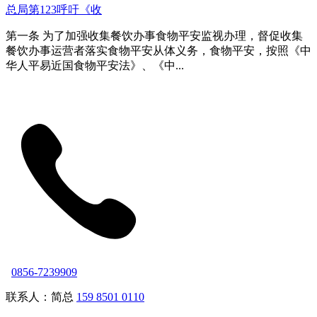
总局第123呼吁《收
第一条 为了加强收集餐饮办事食物平安监视办理，督促收集
餐饮办事运营者落实食物平安从体义务，食物平安，按照《中
华人平易近国食物平安法》、《中...
0856-7239909
联系人：简总
159 8501 0110