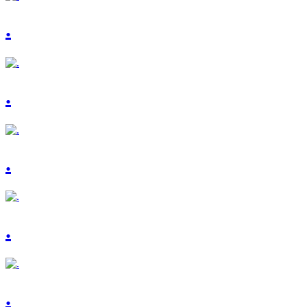
.
.
.
.
.