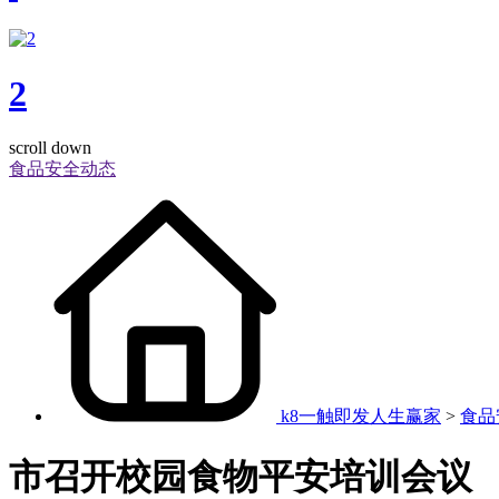
2
scroll down
食品安全动态
k8一触即发人生赢家
>
食品
市召开校园食物平安培训会议